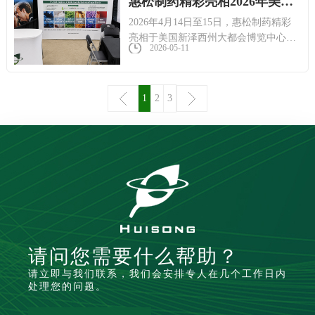
惠松制药精彩亮相2026年美国东部健康原料展
2026年4月14日至15日，惠松制药精彩
亮相于美国新泽西州大都会博览中心举
2026-05-11
办的美国东部健康原料展（SupplySide
Connect New Jersey 2026）。作为美国东
海岸极具影响力的健康与营养产业盛
1
2
3
会，该展会汇聚了全球原料供应商与制
造商，是探索功能性食品、膳食补充剂
及个人护理领域前沿趋势的重要平台。
请问您需要什么帮助？
请立即与我们联系，我们会安排专人在几个工作日内
处理您的问题。