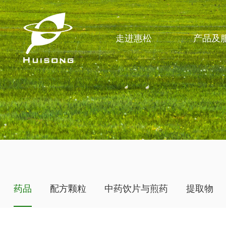
走进惠松
产品及
药品
配方颗粒
中药饮片与煎药
提取物