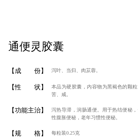
1
通便灵胶囊
盒
【成 份】
泻叶、当归、肉苁蓉。
【性 状】
本品为硬胶囊，内容物为黑褐色的颗粒
苦、咸。
【功能主治】
泻热导滞，润肠通便。用于热结便秘，
性腹胀便秘，老年习惯性便秘。
【规 格】
每粒装0.25克