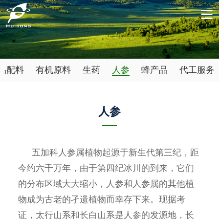
品配料
有机原料
生药
人参
蜂产品
代工服务
人参
五加科人参属植物起源于新生代第三纪，距
今约六千万年，由于第四纪冰川的到来，它们
的分布区域大大缩小，人参和人参属的其他植
物成为古老的孑遗植物而幸存下来。现据考
证，太行山系和长白山系是人参的发源地，长