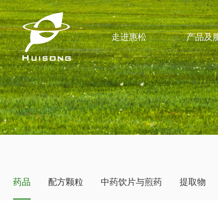
走进惠松
产品及
药品
配方颗粒
中药饮片与煎药
提取物