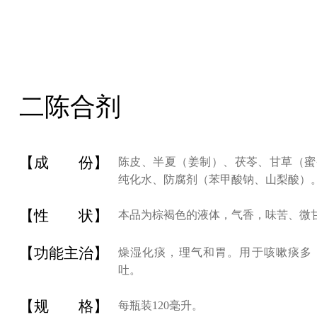
0
二陈合剂
升
【成 份】
陈皮、半夏（姜制）、茯苓、甘草（蜜
纯化水、防腐剂（苯甲酸钠、山梨酸）
【性 状】
本品为棕褐色的液体，气香，味苦、微
【功能主治】
燥湿化痰，理气和胃。用于咳嗽痰多
吐。
【规 格】
每瓶装120毫升。