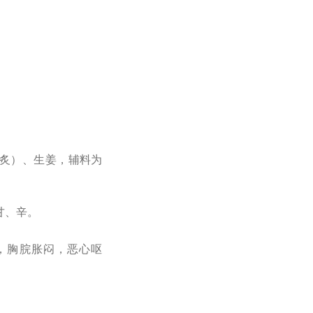
炙）、生姜，辅料为
。
甘、辛。
，胸脘胀闷，恶心呕