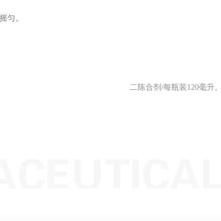
时摇匀。
二陈合剂/每瓶装120毫升。